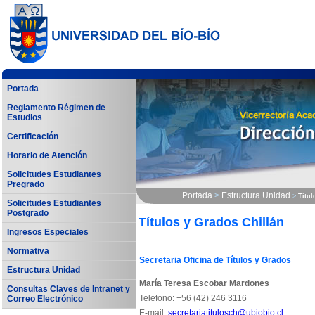
Portada
Reglamento Régimen de
Estudios
Certificación
Horario de Atención
Solicitudes Estudiantes
Pregrado
Portada
>
Estructura Unidad
>
Títul
Solicitudes Estudiantes
Postgrado
Títulos y Grados Chillán
Ingresos Especiales
Normativa
Secretaria Oficina de Títulos y Grados
Estructura Unidad
María Teresa Escobar Mardones
Consultas Claves de Intranet y
Telefono: +56 (42) 246 3116
Correo Electrónico
E-mail:
secretariatitulosch@ubiobio.cl