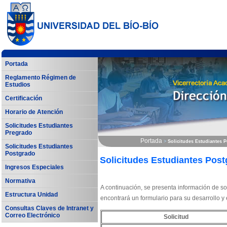
Portada
Reglamento Régimen de
Estudios
Certificación
Horario de Atención
Solicitudes Estudiantes
Pregrado
Portada
>
Solicitudes Estudiantes 
Solicitudes Estudiantes
Postgrado
Solicitudes Estudiantes Pos
Ingresos Especiales
Normativa
A continuación, se presenta información de so
Estructura Unidad
encontrará un formulario para su desarrollo y 
Consultas Claves de Intranet y
Correo Electrónico
Solicitud