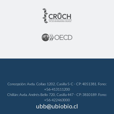
Concepción: Avda. Collao 1202, Casilla 5-C - CP: 4051381. Fono:
+56-413111200
Chillán: Avda. Andrés Bello 720, Casilla 447 - CP: 3810189. Fono:
+56-422463000
ubb@ubiobio.cl