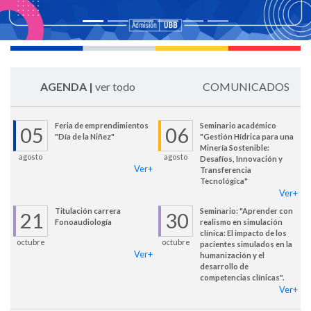
AGENDA |
ver todo
COMUNICADOS
Feria de emprendimientos
Seminario académico
05
06
"Día de la Niñez"
"Gestión Hídrica para una
Minería Sostenible:
agosto
agosto
Desafíos, Innovación y
Ver+
Transferencia
Tecnológica"
Ver+
Titulación carrera
Seminario: "Aprender con
21
30
Fonoaudiología
realismo en simulación
clínica: El impacto de los
octubre
octubre
pacientes simulados en la
Ver+
humanización y el
desarrollo de
competencias clínicas".
Ver+