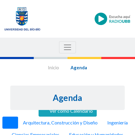
Inicio
Agenda
Agenda
Ver como Calendario
Anterior
Siguie
Arquitectura, Construcción y Diseño
Ingeniería
Ciencias Empresariales
Educación y Humanidades