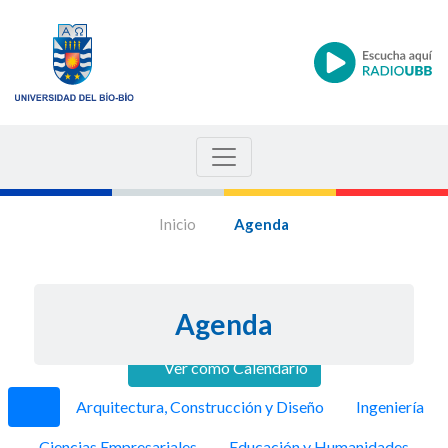
Inicio
Agenda
Agenda
Ver como Calendario
Anterior
Siguie
Arquitectura, Construcción y Diseño
Ingeniería
Ciencias Empresariales
Educación y Humanidades