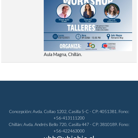
Aula Magna, Chillán.
Concepción: Avda. Collao 1202, Casilla 5-C - CP: 4051381. Fono:
+56-413111200
Chillán: Avda. Andrés Bello 720, Casilla 447 - CP: 3810189. Fono:
+56-422463000