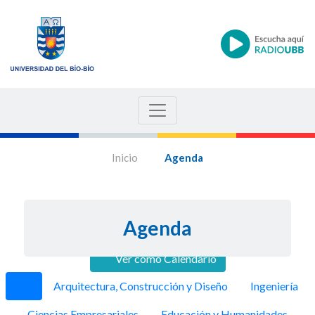
Inicio
Agenda
Agenda
Ver como Calendario
Anterior
Siguie
Arquitectura, Construcción y Diseño
Ingeniería
Ciencias Empresariales
Educación y Humanidades