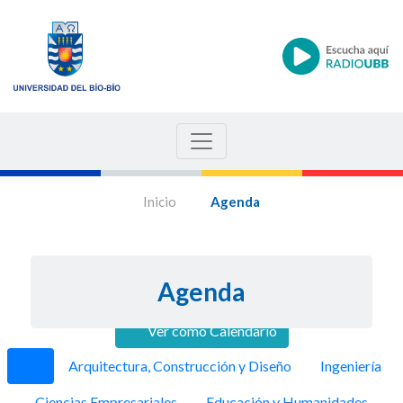
Inicio
Agenda
Agenda
Ver como Calendario
Anterior
Siguie
Arquitectura, Construcción y Diseño
Ingeniería
Ciencias Empresariales
Educación y Humanidades