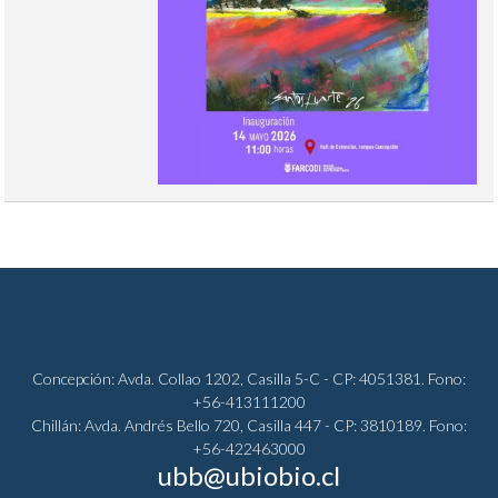
Concepción: Avda. Collao 1202, Casilla 5-C - CP: 4051381. Fono:
+56-413111200
Chillán: Avda. Andrés Bello 720, Casilla 447 - CP: 3810189. Fono:
+56-422463000
ubb@ubiobio.cl