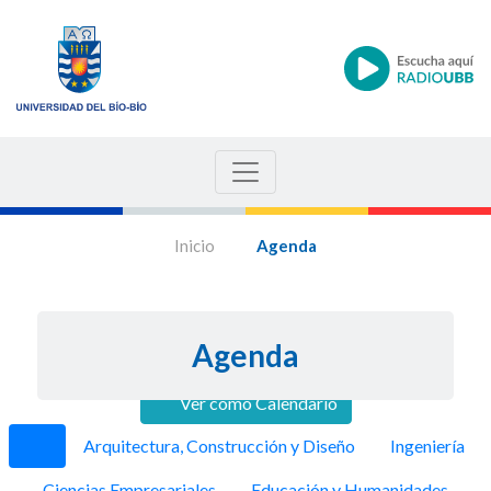
Inicio
Agenda
Agenda
Ver como Calendario
Anterior
Siguie
Arquitectura, Construcción y Diseño
Ingeniería
Ciencias Empresariales
Educación y Humanidades