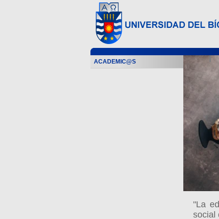
ACADEMIC@S
"La ed
social