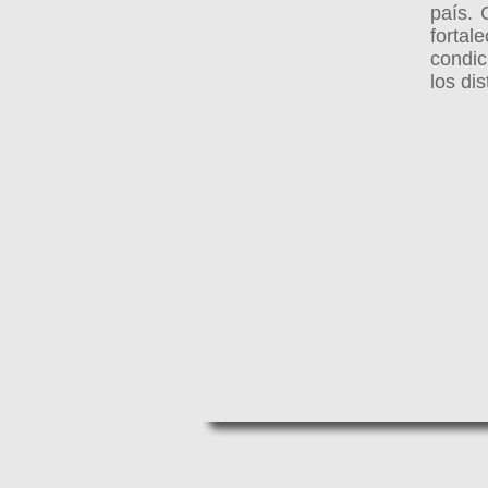
país. 
fortal
condic
los di