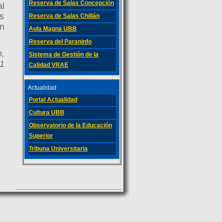
Reserva de Salas Concepción
al
es
Reserva de Salas Chillán
n
Aula Magna UBB
Reserva del Paraninfo
o,
Sistema de Gestión de la
1
Calidad VRAE
Actualidad
Portal Actualidad
Cultura UBB
Observatorio de la Educación
Superior
Tribuna Universitaria