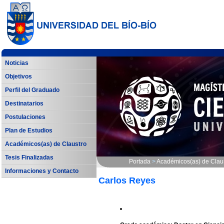
Noticias
Objetivos
Perfil del Graduado
Destinatarios
Postulaciones
Plan de Estudios
Académicos(as) de Claustro
Tesis Finalizadas
Portada
>
Académicos(as) de Clau
Informaciones y Contacto
Carlos Reyes