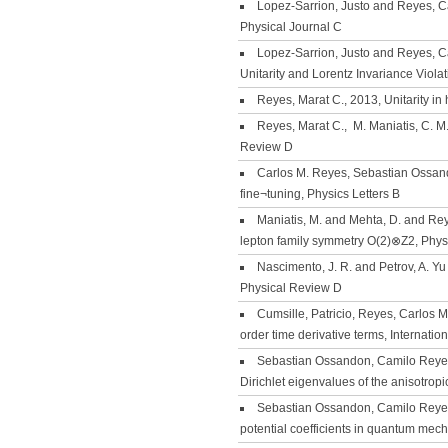
Lopez-Sarrion, Justo and Reyes, C
Physical Journal C
Lopez-Sarrion, Justo and Reyes, C
Unitarity and Lorentz Invariance Viola
Reyes, Marat C., 2013, Unitarity in
Reyes, Marat C., M. Maniatis, C. M.
Review D
Carlos M. Reyes, Sebastian Ossand
fine¬tuning, Physics Letters B
Maniatis, M. and Mehta, D. and Rey
lepton family symmetry O(2)⊗Z2, Phys
Nascimento, J. R. and Petrov, A. Yu
Physical Review D
Cumsille, Patricio, Reyes, Carlos M
order time derivative terms, Internati
Sebastian Ossandon, Camilo Reyes,
Dirichlet eigenvalues of the anisotro
Sebastian Ossandon, Camilo Reyes, 
potential coefficients in quantum me