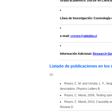
Grado académico: Doctor en Ciencias
Línea de Investigación: Cosmología-
e-mail:
creyes@ubiobio.cl
Información Adicional:
Research Ga
Listado de publicaciones en los 
ISI
Reyes, C. M. and Urrutia, L. F., V
description, Physics Letters B
Reyes, C. Marat, 2009, Testing symm
Reyes, C. Marat, 2010, Causality an
Review D