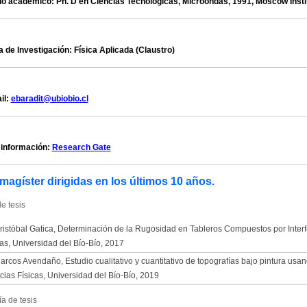
o académico: Ph. D en Ciencias Tecnológicas, Microondas, 1991, Moscow Inst
a de Investigación: Física Aplicada (Claustro)
il:
ebaradit@ubiobio.cl
información:
Research Gate
magíster dirigidas en los últimos 10 años.
e tesis
ristóbal Gatica, Determinación de la Rugosidad en Tableros Compuestos por Interf
cas, Universidad del Bío-Bío, 2017
arcos Avendaño, Estudio cualitativo y cuantitativo de topografías bajo pintura usan
cias Físicas, Universidad del Bío-Bío, 2019
a de tesis