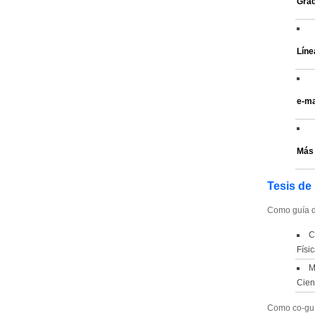
Grad
Líne
e-ma
Más 
Tesis de 
Como guía d
C
Físi
M
Cien
Como co-guí