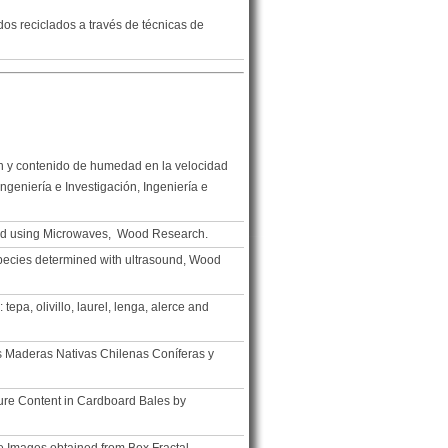
os reciclados a través de técnicas de
ción y contenido de humedad en la velocidad
ngeniería e Investigación, Ingeniería e
n Wood using Microwaves, Wood Research.
species determined with ultrasound, Wood
pa, olivillo, laurel, lenga, alerce and
s Maderas Nativas Chilenas Coníferas y
ture Content in Cardboard Bales by