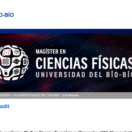
ortada
>
Académicos(as) de Claustro
>
Erik Baradit
adit