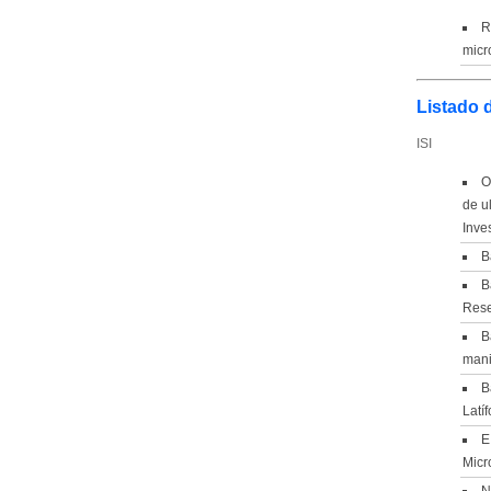
R
micr
Listado 
ISI
O
de u
Inve
B
B
Rese
B
mani
B
Latí
E
Micr