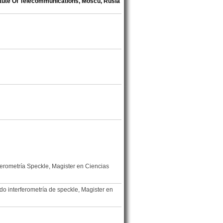
itute Of Telecommunications, Moscú, Rusia
erometría Speckle, Magister en Ciencias
do interferometría de speckle, Magister en