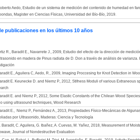
oberto Aedo, Estudio de un sistema de medición del contenido de humedad en fard
oondas, Magister en Ciencias Físicas, Universidad del Bío-Bío, 2019.
de publicaciones en los últimos 10 años
rtiz R., Baradit E., Navarrete J., 2009, Estudio del efecto de la dirección de medi
ltrasonido en madera de Pinus radiata de D. Don a través de análisis de varianza. I
stigación
aradit E., Aguilera C, Aedo, R., 2009, Imaging Proccesing for Knot Detection i
aradit E. Keunecke D. and Niemz P., 2012, Stifness Moduli of various Extraneous 
arch
aradit E. and Niemz P., 2012, Some Elastic Constants of the Chilean Wood Species: te
o using ultrasound techniques, Wood Research
aradit E., Niemz P., Fernández A., 2013, Propiedades Físico-Mecánicas de Alguna
foliadas por Ultrasonido, Maderas: Ciencia y Tecnología
. Baradit, C. Aguilera, G. Ibañez, A. Cuevas, M. Yañez, 2018, Measurement of Mois
owave, Journal of Nondestructive Evaluation