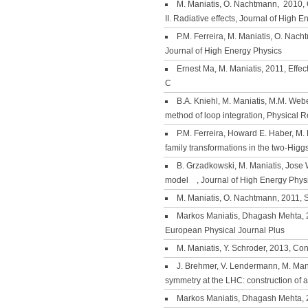
M. Maniatis, O. Nachtmann, 2010,
II. Radiative effects, Journal of High 
P.M. Ferreira, M. Maniatis, O. Nac
Journal of High Energy Physics
Ernest Ma, M. Maniatis, 2011, Eff
C
B.A. Kniehl, M. Maniatis, M.M. Web
method of loop integration, Physical 
P.M. Ferreira, Howard E. Haber, M.
family transformations in the two-Higg
B. Grzadkowski, M. Maniatis, Jose 
model , Journal of High Energy Phys
M. Maniatis, O. Nachtmann, 2011, 
Markos Maniatis, Dhagash Mehta, 2
European Physical Journal Plus
M. Maniatis, Y. Schroder, 2013, C
J. Brehmer, V. Lendermann, M. Man
symmetry at the LHC: construction of 
Markos Maniatis, Dhagash Mehta, 2