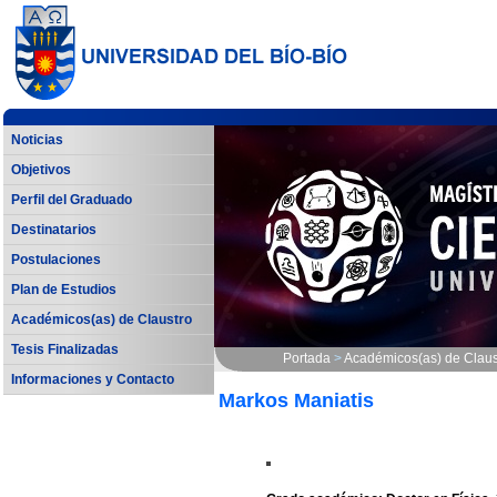
Noticias
Objetivos
Perfil del Graduado
Destinatarios
Postulaciones
Plan de Estudios
Académicos(as) de Claustro
Tesis Finalizadas
Portada
>
Académicos(as) de Claus
Informaciones y Contacto
Markos Maniatis