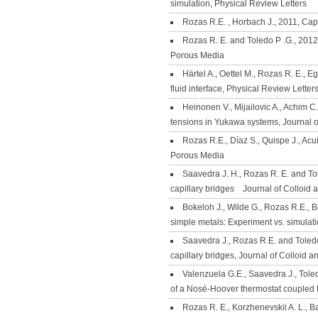
simulation, Physical Review Letters
Rozas R.E. , Horbach J., 2011, Capil
Rozas R. E. and Toledo P .G., 2012
Porous Media
Härtel A., Oettel M., Rozas R. E., E
fluid interface, Physical Review Letter
Heinonen V., Mijailovic A., Achim C.
tensions in Yukawa systems, Journal 
Rozas R.E., Díaz S., Quispe J., Acu
Porous Media
Saavedra J. H., Rozas R. E. and Tol
capillary bridges Journal of Colloid 
Bokeloh J., Wilde G., Rozas R.E., Be
simple metals: Experiment vs. simulat
Saavedra J., Rozas R.E. and Toledo
capillary bridges, Journal of Colloid a
Valenzuela G.E., Saavedra J., Toled
of a Nosé-Hoover thermostat coupled t
Rozas R. E., Korzhenevskii A. L., Ba