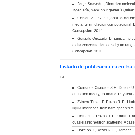
Jorge Saavedra, Dinámica molecula
Ingeniería, mención Ingeniería Quími
Gerson Valenzuela, Análisis del crec
mediante simulación computacional, D
Concepción, 2014
Gonzalo Quezada, Dinámica molecula
a alta concentración de sal y un rang
Concepción, 2018
Listado de publicaciones en los 
ISI
Quiñones-Cisneros S.E., Deiters U. 
on friction theory, Journal of Physical 
Zykova-Timan T., Rozas R. E., Horba
liquid interfaces: from hard spheres t
Horbach J, Rozas R. E., Unruh T. a
quasielastic neutron scattering: A case
Bokeloh J., Rozas R. E., Horbach J.,