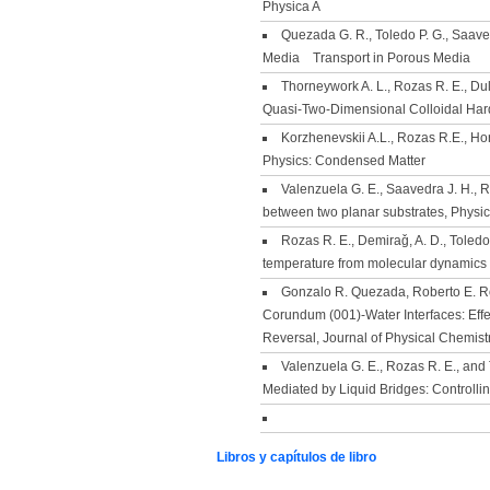
Physica A
Quezada G. R., Toledo P. G., Saave
Media Transport in Porous Media
Thorneywork A. L., Rozas R. E., Dul
Quasi-Two-Dimensional Colloidal Hard
Korzhenevskii A.L., Rozas R.E., Hor
Physics: Condensed Matter
Valenzuela G. E., Saavedra J. H., R
between two planar substrates, Physi
Rozas R. E., Demiraǧ, A. D., Toledo
temperature from molecular dynamics 
Gonzalo R. Quezada, Roberto E. Ro
Corundum (001)-Water Interfaces: Effe
Reversal, Journal of Physical Chemist
Valenzuela G. E., Rozas R. E., and
Mediated by Liquid Bridges: Controlli
Libros y capítulos de libro