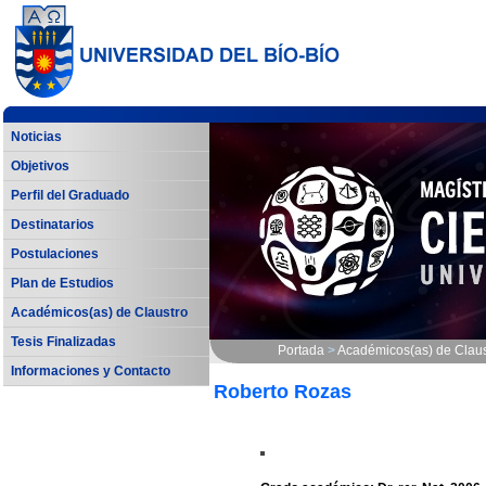
Noticias
Objetivos
Perfil del Graduado
Destinatarios
Postulaciones
Plan de Estudios
Académicos(as) de Claustro
Tesis Finalizadas
Portada
>
Académicos(as) de Claus
Informaciones y Contacto
Roberto Rozas